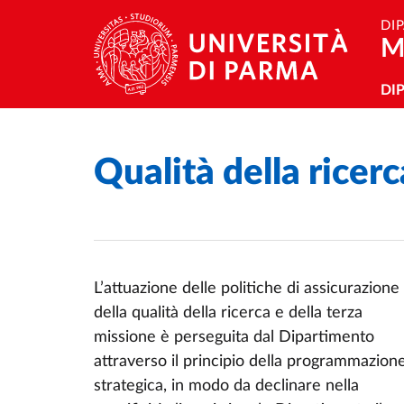
Salta al contenuto principale
Skip to footer
DI
M
Na
DI
Qualità della ricerc
Home
/
L’attuazione delle politiche di assicurazione
della qualità della ricerca e della terza
missione è perseguita dal Dipartimento
attraverso il principio della programmazion
strategica, in modo da declinare nella