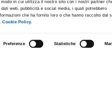
 modo in cui utilizza il nostro sito con i nostri partner ch
 dati web, pubblicità e social media, i quali potrebbero
formazioni che ha fornito loro o che hanno raccolto dal 
i.
Cookie Policy.
Preferenze
Statistiche
Mar
NLINE
BANDI E CONCORSI
STRAZIONE TRASPARENTE
PERSONALE
E AMICI DELL’UNIVERSITÀ DI
PROTEZIONE DEI DATI - PRIVA
URP - UFFICIO RELAZIONI CON 
 SOSTENIBILE
PUBBLICO
ANDISING