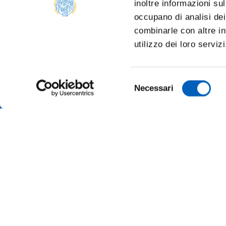
inoltre informazioni sul
occupano di analisi dei
combinarle con altre in
utilizzo dei loro serviz
Selezione
Necessari
del
consenso
ALBO O
AMMINI
ALUMNI 
PARMA
Università degli studi di Parma
Via Università, 12 - I 43121 Parma
ATENEO
P.IVA 00308780345
Tel.
+39 0521 902111
MERCH