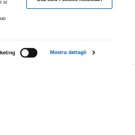
e si
suo
Mostra dettagli
keting
Facebook
Linkedin
Instagram
Youtube
CY
TikTok
Flickr
IL
X
WhatsApp