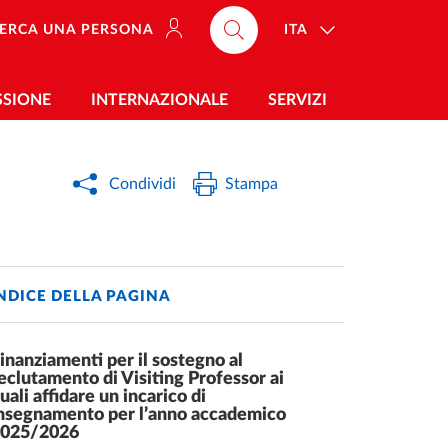
ITA
ERCA UNA PERSONA
SSIONE
INTERNAZIONALE
SERVIZI
Condividi
Stampa
NDICE DELLA PAGINA
inanziamenti per il sostegno al
eclutamento di Visiting Professor ai
uali affidare un incarico di
nsegnamento per l’anno accademico
2025/2026