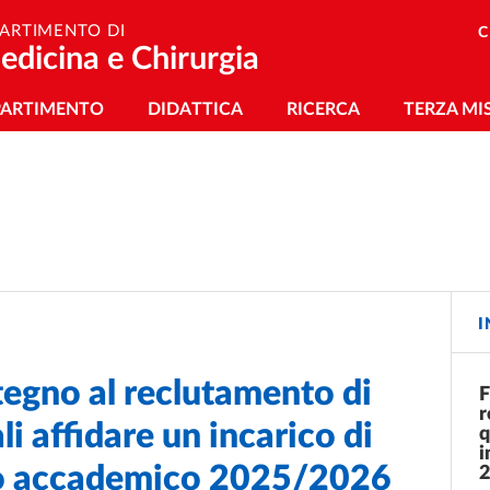
PARTIMENTO DI
C
edicina e Chirurgia
vigazione principale
PARTIMENTO
DIDATTICA
RICERCA
TERZA MI
I
tegno al reclutamento di
F
r
li affidare un incarico di
q
i
no accademico 2025/2026