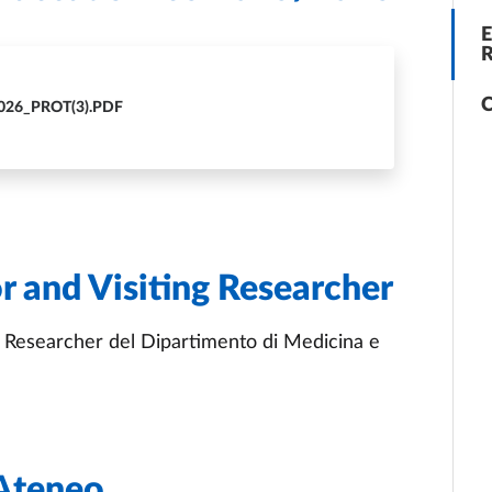
E
R
C
026_PROT(3).PDF
r and Visiting Researcher
ing Researcher del Dipartimento di Medicina e
 Ateneo