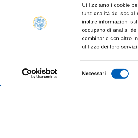
Utilizziamo i cookie pe
funzionalità dei social
inoltre informazioni sul
occupano di analisi dei
combinarle con altre in
utilizzo dei loro serviz
Selezione
Necessari
del
consenso
ALBO O
AMMINI
ALUMNI 
PARMA
Università degli studi di Parma