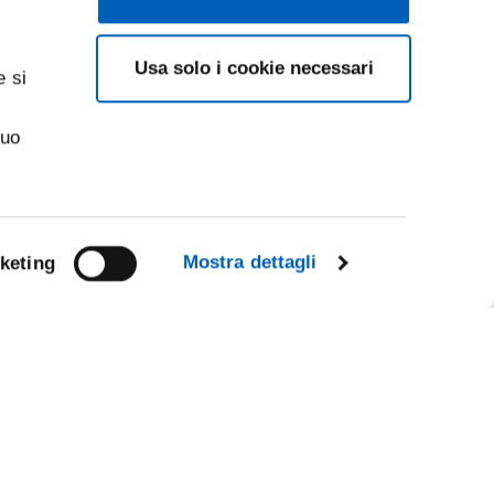
Usa solo i cookie necessari
e si
suo
Mostra dettagli
keting
Facebook
Linkedin
Instagram
Youtube
CY
TikTok
Flickr