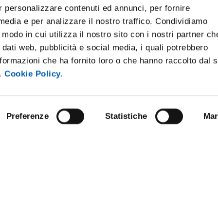
r personalizzare contenuti ed annunci, per fornire
 media e per analizzare il nostro traffico. Condividiamo
 modo in cui utilizza il nostro sito con i nostri partner ch
 dati web, pubblicità e social media, i quali potrebbero
formazioni che ha fornito loro o che hanno raccolto dal 
i.
Cookie Policy.
Preferenze
Statistiche
Mar
NLINE
BANDI E CONCORSI
STRAZIONE TRASPARENTE
PERSONALE
E AMICI DELL’UNIVERSITÀ DI
PROTEZIONE DEI DATI - PRIVA