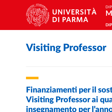
Salta al contenuto principale
Skip to footer
DI
M
Na
DI
Visiting Professor
Home
/
Finanziamenti per il sos
Visiting Professor ai qua
insegnamento per l’an