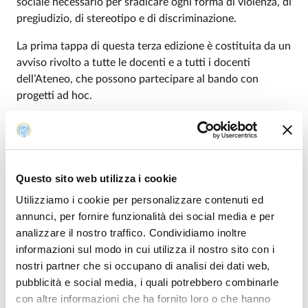
sociale necessario per sradicare ogni forma di violenza, di
pregiudizio, di stereotipo e di discriminazione.
La prima tappa di questa terza edizione è costituita da un
avviso rivolto a tutte le docenti e a tutti i docenti
dell’Ateneo, che possono partecipare al bando con
progetti ad hoc.
L’unità di progetto deve essere composta da almeno due
docenti afferenti a uno o a più Dipartimenti dell’Ateneo.
All’unità di progetto può partecipare anche personale
non strutturato, ma non come responsabile. È
Questo sito web utilizza i cookie
particolarmente incoraggiata la collaborazione con
Utilizziamo i cookie per personalizzare contenuti ed
associazioni, gruppi e istituzioni non accademiche.
annunci, per fornire funzionalità dei social media e per
analizzare il nostro traffico. Condividiamo inoltre
Il finanziamento massimo ottenibile per ogni progetto è di
informazioni sul modo in cui utilizza il nostro sito con i
2mila euro.
nostri partner che si occupano di analisi dei dati web,
L’obiettivo è di mettere questi argomenti al centro della
pubblicità e social media, i quali potrebbero combinarle
riflessione non solo, appunto, il 25 novembre ma tutto
con altre informazioni che ha fornito loro o che hanno