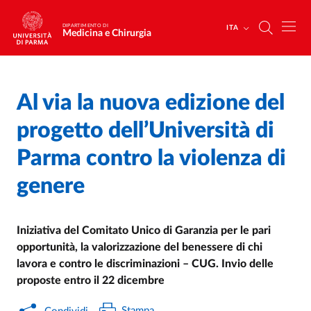
Salta al contenuto principale
Skip to footer
DIPARTIMENTO DI
ITA
Medicina e Chirurgia
Al via la nuova edizione del
Home
/
Cerca una notizia
/
progetto dell’Università di
Parma contro la violenza di
genere
Iniziativa del Comitato Unico di Garanzia per le pari
opportunità, la valorizzazione del benessere di chi
lavora e contro le discriminazioni – CUG. Invio delle
proposte entro il 22 dicembre
Stampa