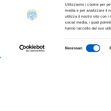
Utilizziamo i cookie per pe
media e per analizzare il n
utilizza il nostro sito con 
social media, i quali potre
hanno raccolto dal suo util
Selezione
Necessari
del
consenso
ONLINE
TRANSP
ALUMNI 
PARMA
Università degli studi di Parma
Via Università, 12 - I 43121 Parma
SUSTAI
P.IVA 00308780345