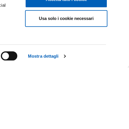
ial
Usa solo i cookie necessari
e
Mostra dettagli
Facebook
Linkedin
R
Instagram
Youtube
TikTok
Flickr
CE
X
WhatsApp