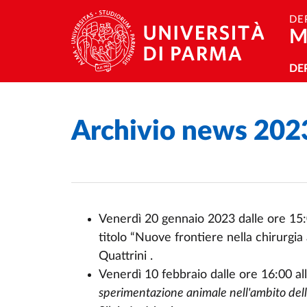
Skip to main content
Skip to footer
DE
M
Na
DE
Archivio news 202
Home
/
/
Venerdì 20 gennaio 2023 dalle ore 15:
titolo “Nuove frontiere nella chirurgia 
Quattrini .
Venerdì 10 febbraio dalle ore 16:00 all
sperimentazione animale nell'ambito dell