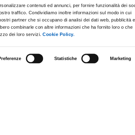
rsonalizzare contenuti ed annunci, per fornire funzionalità dei soc
ostro traffico. Condividiamo inoltre informazioni sul modo in cui
i nostri partner che si occupano di analisi dei dati web, pubblicità 
bbero combinarle con altre informazioni che ha fornito loro o che
izzo dei loro servizi.
Cookie Policy.
Preferenze
Statistiche
Marketing
 NOTICE BOARD
COMPETITIONS AND CALL FO
TENDERS
ARENT ADMINISTRATION
STAFF
E AMICI DELL’UNIVERSITÀ DI
DATA PROTECTION - PRIVACY
NABLE UNIVERSITY
URP - PUBLIC RELATIONS OFFI