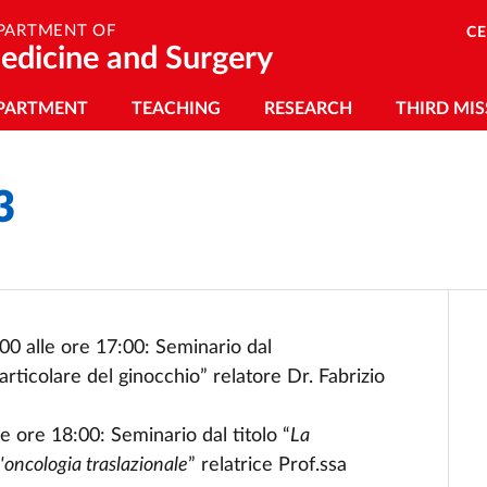
PARTMENT OF
C
edicine and Surgery
vigazione principale
PARTMENT
TEACHING
RESEARCH
THIRD MIS
3
00 alle ore 17:00: Seminario dal
articolare del ginocchio” relatore Dr. Fabrizio
e ore 18:00: Seminario dal titolo “
La
'oncologia traslazionale
” relatrice Prof.ssa