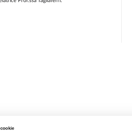
elatrice Prof.ssa Tagliaferri.
 cookie