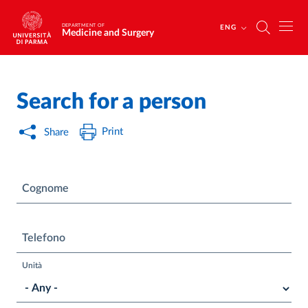
Skip to main content
Skip to footer
DEPARTMENT OF
ENG
Medicine and Surgery
Search for a person
Print
Share
Cognome
Telefono
Unità