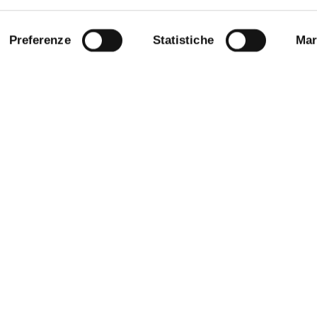
Preferenze
Statistiche
Mar
 NOTICE BOARD
COMPETITIONS AND CALL FO
TENDERS
ARENT ADMINISTRATION
STAFF
E AMICI DELL’UNIVERSITÀ DI
DATA PROTECTION - PRIVACY
NABLE UNIVERSITY
URP - PUBLIC RELATIONS OFFI
ANDISING
OFFICE