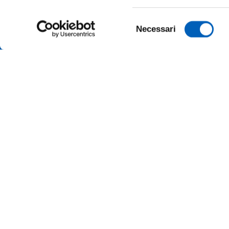
Selezione
Necessari
del
consenso
ONLINE
TRANSP
ALUMNI 
PARMA
Università degli studi di Parma
Via Università, 12 - I 43121 Parma
SUSTAI
P.IVA 00308780345
Tel.
+39 0521 902111
MERCH
PEC:
protocollo@pec.unipr.it
PRESS 