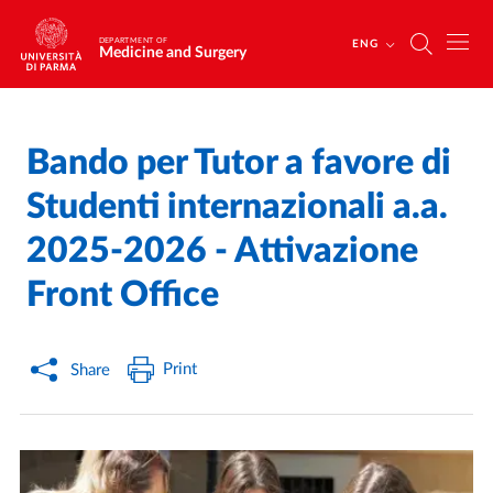
Skip to main content
Skip to footer
DEPARTMENT OF
ENG
Medicine and Surgery
Bando per Tutor a favore di
Home
/
/
Studenti internazionali a.a.
2025-2026 - Attivazione
Front Office
Print
Share