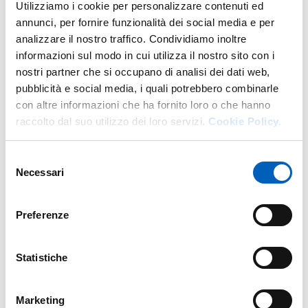
Utilizziamo i cookie per personalizzare contenuti ed
ottobre nei seguenti giorni/orari:
annunci, per fornire funzionalità dei social media e per
analizzare il nostro traffico. Condividiamo inoltre
FRONT OFFICE PER STUDENTI INTERNAZIONALI |
informazioni sul modo in cui utilizza il nostro sito con i
Partecipazione alla riunione | Microsoft Teams
nostri partner che si occupano di analisi dei dati web,
lunedì, h 14:00-17:00
pubblicità e social media, i quali potrebbero combinarle
mercoledì, h 14:00-17:00
con altre informazioni che ha fornito loro o che hanno
venerdì, h 14:00-17:00
raccolto dal suo utilizzo dei loro servizi.
Cookie Policy.
Selezione
Modified on
15/06/2026
Necessari
del
consenso
Preferenze
Statistiche
Marketing