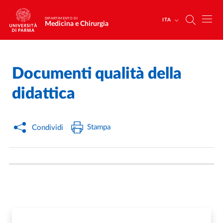
Salta al contenuto principale
Skip to footer
DIPARTIMENTO DI
ITA
Medicina e Chirurgia
Documenti qualità della
Home
/
didattica
Stampa
Condividi