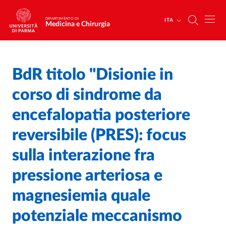
Salta al contenuto principale
Skip to footer
DIPARTIMENTO DI
ITA
Medicina e Chirurgia
BdR titolo "Disionie in
Home
/
corso di sindrome da
encefalopatia posteriore
reversibile (PRES): focus
sulla interazione fra
pressione arteriosa e
magnesiemia quale
potenziale meccanismo