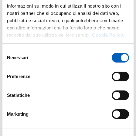
informazioni sul modo in cui utilizza il nostro sito con i
nostri partner che si occupano di analisi dei dati web,
pubblicità e social media, i quali potrebbero combinarle
con altre informazioni che ha fornito loro o che hanno
raccolto dal suo utilizzo dei loro servizi.
Cookie Policy.
COMMISSIONE GIUDICATRICE
PDF
Selezione
Necessari
del
consenso
Preferenze
ESTRATTO CRITERI
PDF
Statistiche
Marketing
APPROVAZIONE ATTI
PDF