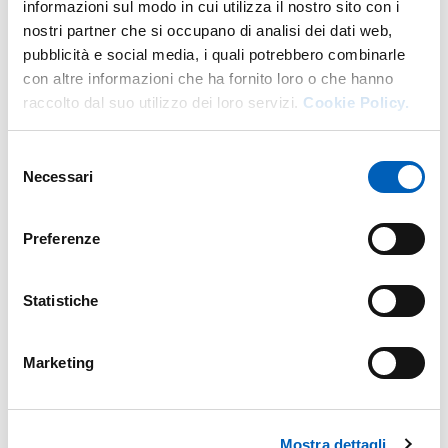
informazioni sul modo in cui utilizza il nostro sito con i
nostri partner che si occupano di analisi dei dati web,
pubblicità e social media, i quali potrebbero combinarle
con altre informazioni che ha fornito loro o che hanno
ESTRATTO CRITERI VALUTAZIONE (DA
raccolto dal suo utilizzo dei loro servizi.
Cookie Policy.
PDF
PUBBLICARE).PDF
Selezione
Necessari
del
consenso
DECRETO N. 498_2025 PROT. N. 8550 DEL
Preferenze
26-11-2025 - APPROVAZIONE ATTI
PDF
TUTORATO E ADI 25-26.PDF
Statistiche
Marketing
DECRETO N. 795_2026 PROT. N. 153492
DEL 25-05-2026 - SCORRIMENTO
PDF
GRADUATORIA TUTORATO ADI 25-26.PDF
Mostra dettagli