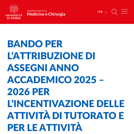
Salta al contenuto principale
Skip to footer
DIPARTIMENTO DI
ITA
Medicina e Chirurgia
BANDO PER
Home
/
L’ATTRIBUZIONE DI
ASSEGNI ANNO
ACCADEMICO 2025 –
2026 PER
L’INCENTIVAZIONE DELLE
ATTIVITÀ DI TUTORATO E
PER LE ATTIVITÀ