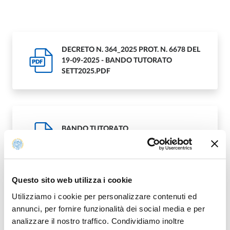
DECRETO N. 364_2025 PROT. N. 6678 DEL
19-09-2025 - BANDO TUTORATO
PDF
SETT2025.PDF
BANDO TUTORATO
PDF
SETT2025_SB_METADATI.PDF
Questo sito web utilizza i cookie
Utilizziamo i cookie per personalizzare contenuti ed
DECRETO N. 389_2025 PROT. N. 7146 DEL
annunci, per fornire funzionalità dei social media e per
6-10-2025 - COMMISSIONE BANDO
PDF
TUTORATO 25-26.PDF
analizzare il nostro traffico. Condividiamo inoltre