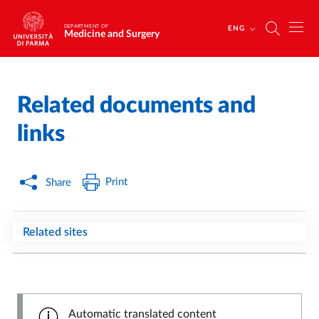
Skip to main content
Skip to footer
DEPARTMENT OF
ENG
Medicine and Surgery
Related documents and
Home
/
links
Print
Share
Related sites
Automatic translated content