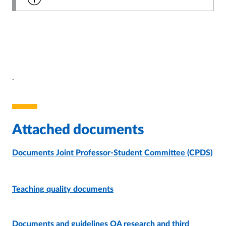
.
Attached documents
Documents Joint Professor-Student Committee (CPDS)
PAGE
- LAST UPDATE:
09/03/2026
Teaching quality documents
Documents and guidelines QA research and third
PAGE
- LAST UPDATE:
09/03/2026